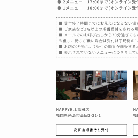
● 2メニュー 17:00まで(オンライン受付
● 1メニュー 18:00まで(オンライン受付
■ 受付終了時間までにお見えにならない場
■ ご家族など2名以上の順番受付をされる
■ メールでのお呼び出しから30分過ぎて
※但し、待ちが無い場合は受付終了時間の18
■ お店の状況により受付の順番が前後する
■ 表示されていないメニューにつきまして
HAPPYELL高田店
H
福岡県糸島市高田2-21-1
福
高田店順番待ち受付