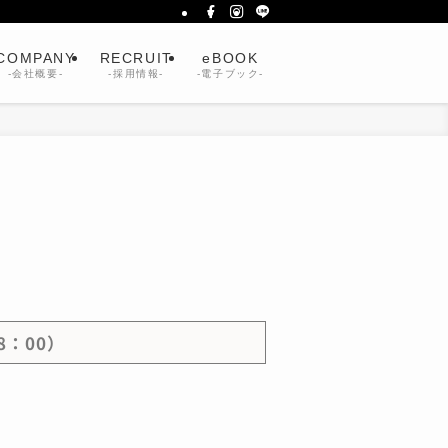
COMPANY
RECRUIT
eBOOK
-会社概要-
-採用情報-
-電子ブック-
8：00）